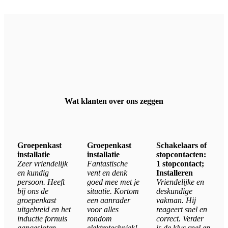
Wat klanten over ons zeggen
Groepenkast
Groepenkast
Schakelaars of
installatie
installatie
stopcontacten:
Zeer vriendelijk
Fantastische
1 stopcontact;
en kundig
vent en denk
Installeren
persoon. Heeft
goed mee met je
Vriendelijke en
bij ons de
situatie. Kortom
deskundige
groepenkast
een aanrader
vakman. Hij
uitgebreid en het
voor alles
reageert snel en
inductie fornuis
rondom
correct. Verder
aangesloten.
elektrotechniek!
is de klus snel en