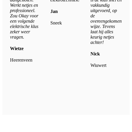
Werkt netjes en
vakkundig
professioneel.
uitgevoerd, op
Jan
Zou Okay voor
de
een volgende
overeengekomen
Sneek
elektrische klus
wijze. Tevens
zeker weer
laat hij alles
vragen.
keurig netjes
achter!
Wietze
Nick
Heerenveen
Wiuwert